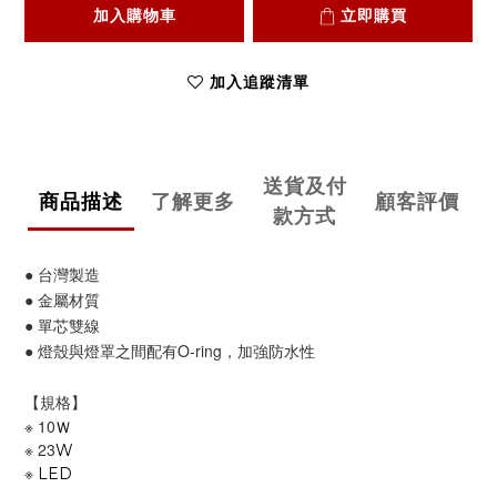
加入購物車
立即購買
加入追蹤清單
送貨及付
商品描述
了解更多
顧客評價
款方式
● 台灣製造
● 金屬材質
● 單芯雙線
● 燈殼與燈罩之間配有O-ring，加強防水性
【規格】
※
10
Ｗ
※
23
W
※
LED