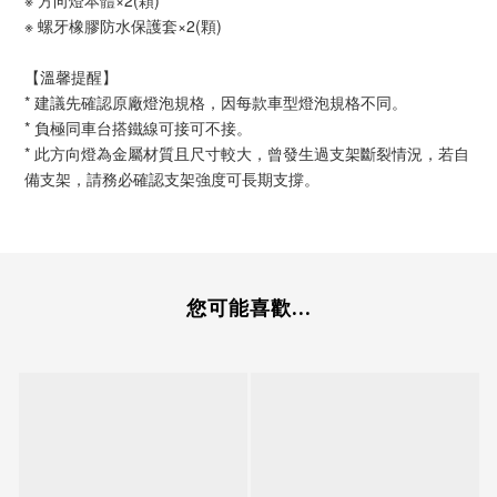
※ 方向燈本體×2(顆)
※ 螺牙橡膠防水保護套×2(顆)
【溫馨提醒】
* 建議先確認原廠燈泡規格，因每款車型燈泡規格不同。
* 負極同車台搭鐵線可接可不接。
* 此方向燈為金屬材質且尺寸較大，曾發生過支架斷裂情況，若自
備支架，請務必確認支架強度可長期支撐。
您可能喜歡...