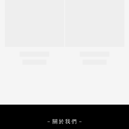
－ 關 於 我 們 －