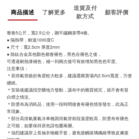
送貨及付
商品描述
了解更多
顧客評價
款方式
整卷5公尺，寬2.5公分，贈不鏽鋼束帶4條。
● 隔熱帶，耐溫1000度C
● 尺寸：寬2.5cm 厚度2mm
● 除鈦合金其他顏色都會褪色，黑色在褪色之後，
可透過耐熱漆補色，補一到兩次後可有效增加黑色色牢度。
注意事項：
＊若排氣管曲折角度較大較多，建議選購賣場內2.5cm寬度，方便
纏繞。
＊安裝後建議找空曠地方發動，讓布中的雜質燒完，就不會有冒
白煙之情況。
＊防燙布為消耗品，使用一段時間後會有褪色情形發生，此為正
常現象。
＊部分高排氣量氣冷車種因排氣管前段溫度較高，防燙布有褪色
之可能，如要保持原色請包覆兩層。
＊強烈建議穿上長袖衣物戴手套，避免接觸玻璃纖維導致皮膚接