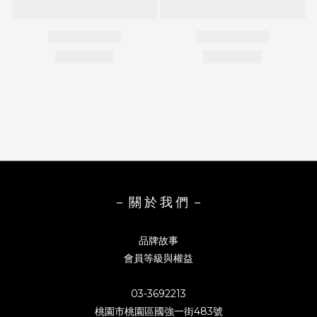
－ 關 於 我 們 －
品牌故事
會員等級與權益
03-3692213
桃園市桃園區國強一街483號