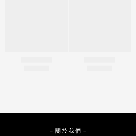
－ 關 於 我 們 －