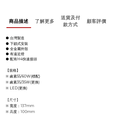
送貨及付
商品描述
了解更多
顧客評價
款方式
● 台灣製造
● 下鎖式安裝
● 全金屬外殼
● 有遠近燈
● 配有H4快速接頭
【規格】
※
鹵素55/60W(標配)
※
鹵素35/35W(更換)
※
LED(更換)
【尺寸】
※
寬度：
137mm
※
高
度：
100mm