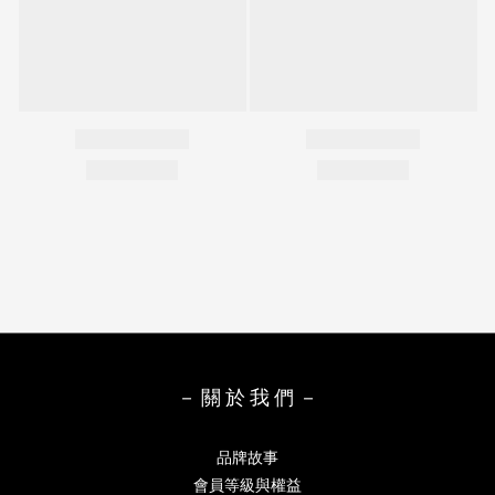
－ 關 於 我 們 －
品牌故事
會員等級與權益