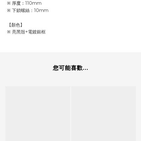
※
厚
度：
110mm
※ 下鎖螺絲：10mm
【
顏色
】
※
亮黑殼+電鍍銀框
您可能喜歡...