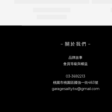
－ 關 於 我 們 －
品牌故事
會員等級與權益
03-3692213
桃園市桃園區國強一街483號
garagesailtytw@gmail.com