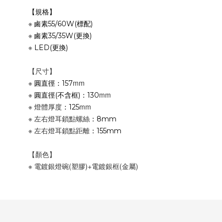
【規格】
※
鹵素55/60W(標配)
※
鹵素35/35W(更換)
※
LED(更換)
【尺寸】
※
mm
圓直徑：157
※
mm
圓直徑(不含框)：130
※
燈體
厚度
mm
：125
※
左右燈耳鎖點螺絲
：8mm
※
左右燈耳鎖點距離
：155mm
【
顏色
】
※ 電鍍銀
燈碗(塑膠)+
電鍍銀框(金屬)