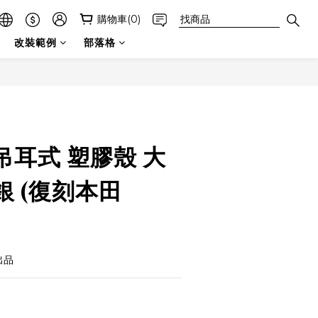
購物車(0)
改裝範例
部落格
立即購買
 吊耳式 塑膠殼 大
鍍銀 (復刻本田
出品