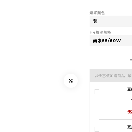
燈罩顏色
H4燈泡規格
以優惠價加購商品
(最
更
優
更