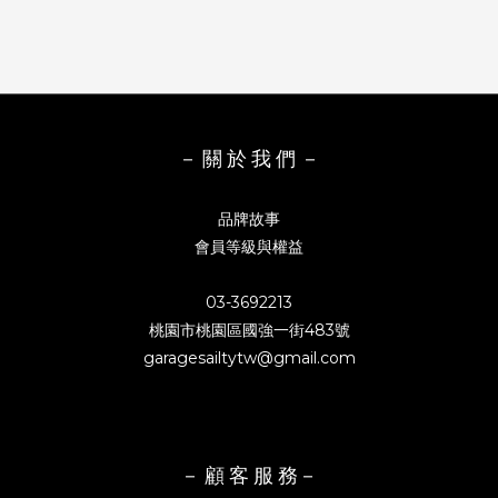
－ 關 於 我 們 －
品牌故事
會員等級與權益
03-3692213
桃園市桃園區國強一街483號
garagesailtytw@gmail.com
－ 顧 客 服 務－