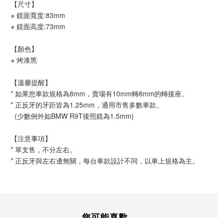
【尺寸】
※ 鏡面寬度:83mm
※ 鏡面高度:73mm
【顏色】
※ 烤漆黑
【溫馨提醒】
* 如果您車款規格為8mm，賣場有10mm轉8mm的轉接座。
* 正反牙的牙距皆為1.25mm，通用市售多數車款。
(少數例外如BMW R9T後照鏡為1.5mm)
【注意事項】
* 單支售，不分左右。
* 正反牙與左右邊無關，每台車款設計不同，以車上規格為主。
您可能喜歡...