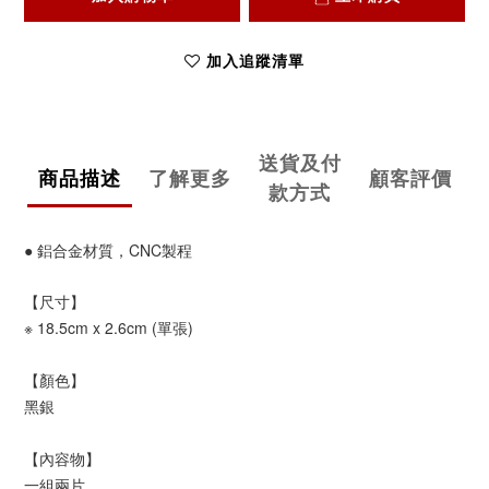
加入追蹤清單
送貨及付
商品描述
了解更多
顧客評價
款方式
● 鋁合金材質，CNC製程
【尺寸】
※
18.5cm x 2.6cm
(單張)
【
顏色
】
黑銀
【內容物】
一組兩片