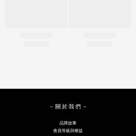
－ 關 於 我 們 －
品牌故事
會員等級與權益