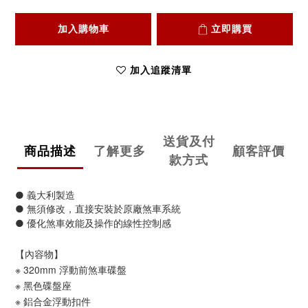
加入購物車
立即購買
加入追蹤清單
送貨及付
商品描述
了解更多
顧客評價
款方式
● 義大利製造
● 無須修改，直接安裝於原廠煞車系統
煞
● 優化
車效能及操作的線性控制感
【內容物】
※ 320mm 浮動前煞車碟盤
※ 黑色碟盤座
※ 鋁合金浮動扣件