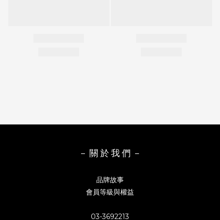
－ 關 於 我 們 －
品牌故事
會員等級與權益
03-3692213