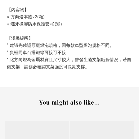
【內容物】
※ 方向燈本體×2(顆)
※ 螺牙橡膠防水保護套×2(顆)
【溫馨提醒】
* 建議先確認原廠燈泡規格，因每款車型燈泡規格不同。
* 負極同車台搭鐵線可接可不接。
* 此方向燈為金屬材質且尺寸較大，曾發生過支架斷裂情況，若自
備支架，請務必確認支架強度可長期支撐。
You might also like...