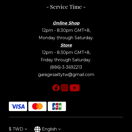
- Service Time -
Online Shop
12pm - 8:30pm GMT+8,
Monday through Saturday.
Store
12pm - 8:30pm GMT+8,
Friday through Saturday.
(886)-3-3692213
garagesailtytw@gmail.com
$
TWD
English