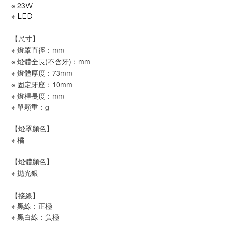
※
23
W
※
LED
【尺寸】
※ 燈罩直徑：mm
※ 燈體全長(不含牙)：mm
※ 燈體厚度：73mm
※ 固定牙座：10mm
※ 燈桿長度：mm
※ 單顆重：g
【燈罩顏色】
※ 橘
【燈體顏色】
※ 拋光銀
【接線】
※ 黑線：正極
※ 黑白線：負極