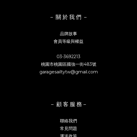
－ 關 於 我 們 －
品牌故事
會員等級與權益
03-3692213
桃園市桃園區國強一街483號
garagesailtytw@gmail.com
－ 顧 客 服 務－
聯絡我們
常見問題
運送政策