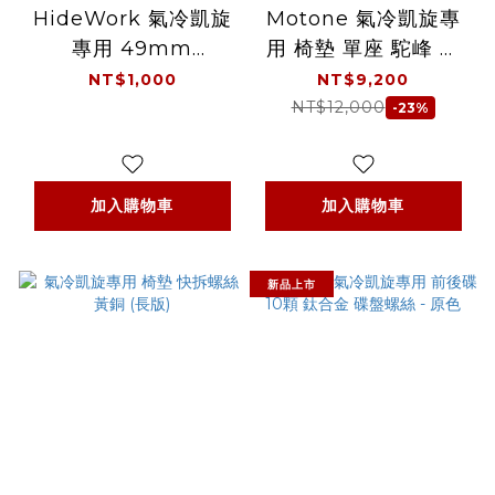
HideWork 氣冷凱旋
Motone 氣冷凱旋專
專用 49mm
用 椅墊 單座 駝峰 條
Motogadget 時速表
紋菱格 - 黑
NT$1,000
NT$9,200
專用 表架
NT$12,000
-23%
加入購物車
加入購物車
新品上市