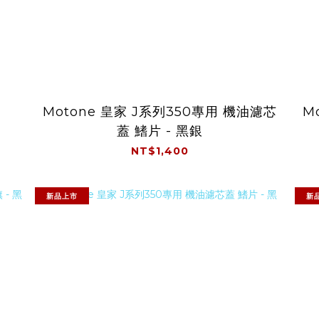
Motone 皇家 J系列350專用 機油濾芯
M
蓋 鰭片 - 黑銀
NT$1,400
新品上市
新