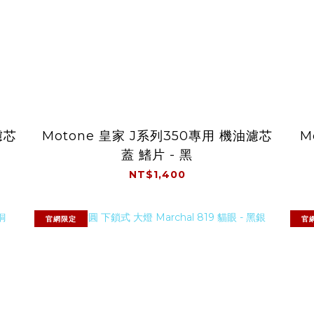
濾芯
Motone 皇家 J系列350專用 機油濾芯
M
蓋 鰭片 - 黑
NT$1,400
官網限定
官