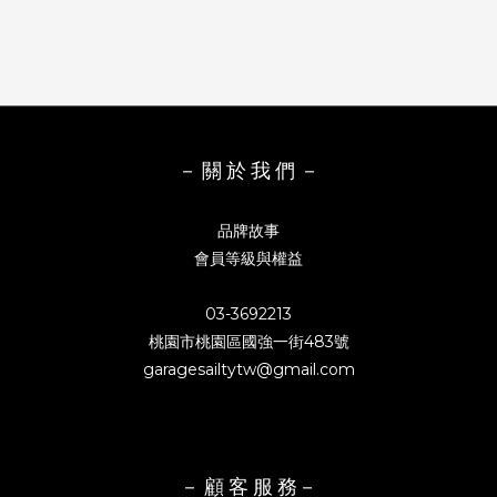
－ 關 於 我 們 －
品牌故事
會員等級與權益
03-3692213
桃園市桃園區國強一街483號
garagesailtytw@gmail.com
－ 顧 客 服 務－