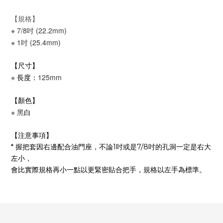
【規格】
※
7/8吋 (22.2mm)
※
1吋 (25.4mm)
【尺寸】
※
125mm
長度：
【顏色】
※
黑
白
【注意事項】
* 握把套因右邊配合油門座，不論1吋或是7/8吋的孔洞一定是右大
左小，
會比實際規格再小一點以更緊密貼合把手，規格以左手為標準。