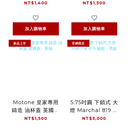
芯蓋 鰭片 - 黑
黃銅
NT$1,400
NT$1,500
加入購物車
加入購物車
新品上市
官網限定
Motone 皇家專用
5.75吋圓 下鎖式 大
鑄造 油杯蓋 英國旗
燈 Marchal 819 貓
- 黃銅
眼 - 黑銀
NT$1,500
NT$3,000