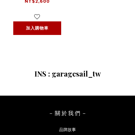
金 碟盤螺絲 - 原色
NT$2,600
加入購物車
INS : garagesail_tw
－ 關 於 我 們 －
品牌故事