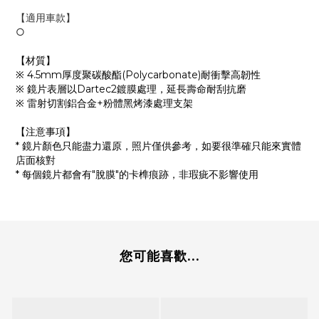
【適用車款】
○
【材質】
※ 4.5mm厚度聚碳酸酯(Polycarbonate)耐衝擊高韌性
※ 鏡片表層以Dartec2鍍膜處理，延長壽命耐刮抗磨
※ 雷射切割鋁合金+粉體黑烤漆處理支架
【注意事項】
* 鏡片顏色只能盡力還原，照片僅供參考，如要很準確只能來實體
店面核對
* 每個鏡片都會有"脫膜"的卡榫痕跡，非瑕疵不影響使用
您可能喜歡...