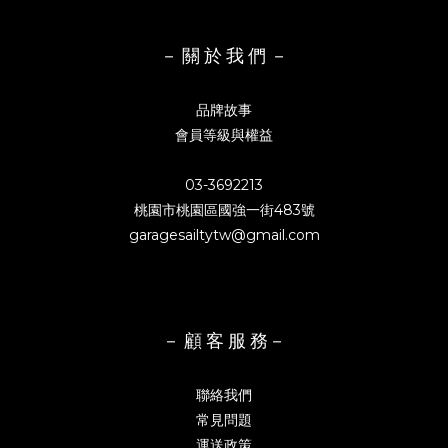
－ 關 於 我 們 －
品牌故事
會員等級與權益
03-3692213
桃園市桃園區國強一街483號
garagesailtytw@gmail.com
－ 顧 客 服 務－
聯絡我們
常見問題
運送政策