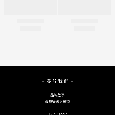
－ 關 於 我 們 －
品牌故事
會員等級與權益
03-3692213