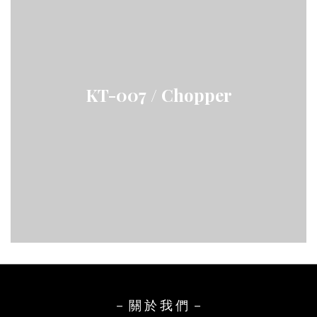
KT-007 / Chopper
－ 關 於 我 們 －