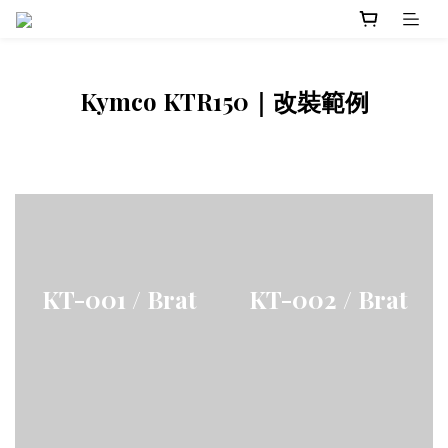
Kymco KTR150｜改裝範例
KT-001 / Brat
KT-002 / Brat