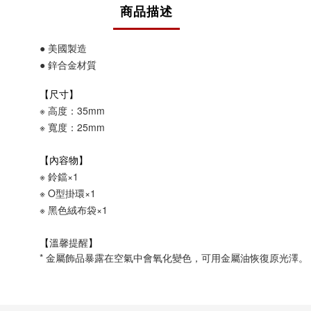
商品描述
●
美國製造
●
鋅合金
材質
【尺寸】
※ 高度：35mm
※ 寬度：25mm
【內容物】
※ 鈴鐺×1
※
O型掛環
×1
※
黑色絨布袋
×1
溫馨提醒
【
】
*
金屬飾品暴露在空氣中會氧化變色，可用金屬油恢復原光澤。