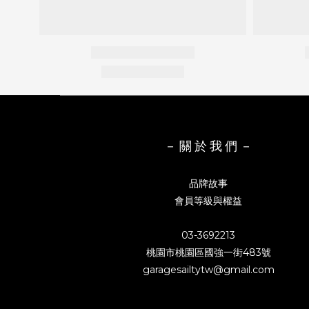
－ 關 於 我 們 －
品牌故事
會員等級與權益
03-3692213
桃園市桃園區國強一街483號
garagesailtytw@gmail.com