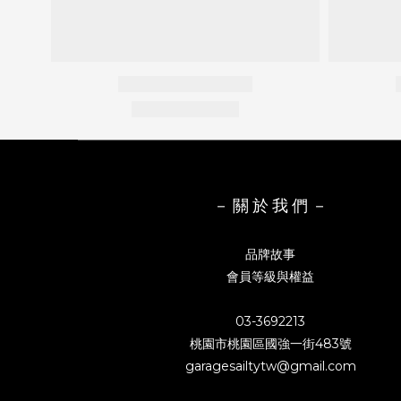
－ 關 於 我 們 －
品牌故事
會員等級與權益
03-3692213
桃園市桃園區國強一街483號
garagesailtytw@gmail.com