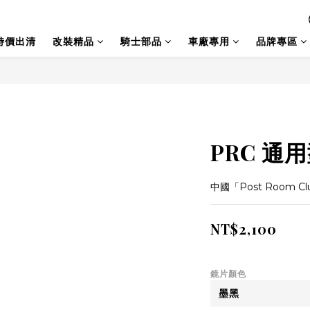
特價出清
改裝精品
騎士部品
車廠專用
品牌專區
PRC 通
中國「Post Room C
NT$2,100
鏡片顏色