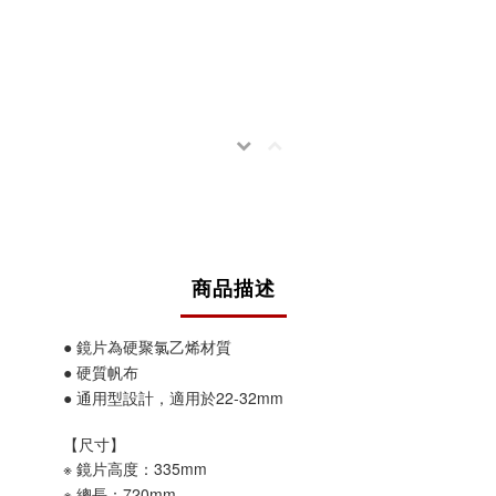
商品描述
● 鏡片為硬聚氯乙烯材質
● 硬質帆布
● 通用型設計，適用於22-32mm
【尺寸】
※ 鏡片高度：335mm
※ 總長：720mm