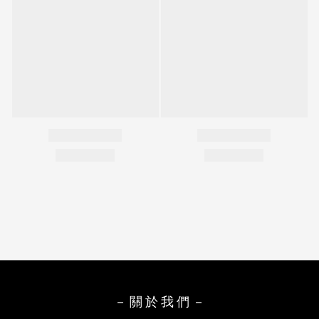
－ 關 於 我 們 －