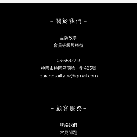
－ 關 於 我 們 －
品牌故事
會員等級與權益
03-3692213
桃園市桃園區國強一街483號
garagesailtytw@gmail.com
－ 顧 客 服 務－
聯絡我們
常見問題