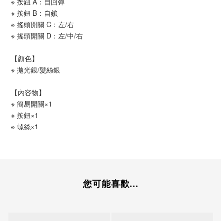
※ 按鈕 A：自回彈 
※ 按鈕 B：自鎖 
※ 搖頭開關 C：左/右
※ 搖頭開關 D：左/中/右
【顏色】
※ 拋光銀/髮絲銀
【內容物】
※ 簡易開關×1
※ 按鈕×1
※ 螺絲×1
您可能喜歡...