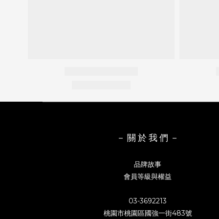
－ 關 於 我 們 －
品牌故事
會員等級與權益
03-3692213
桃園市桃園區國強一街483號