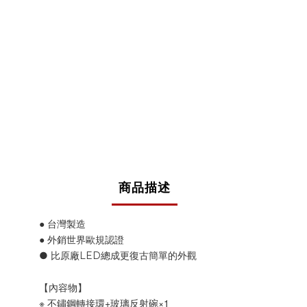
商品描述
● 台灣製造
● 外銷世界歐規認證
● 比原廠LED總成更復古簡單的外觀
【內容物】
※ 不鏽鋼轉接環+玻璃反射碗×1