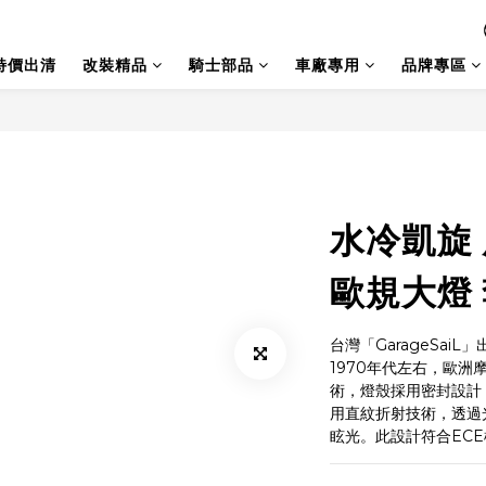
特價出清
改裝精品
騎士部品
車廠專用
品牌專區
水冷凱旋 
歐規大燈
台灣「GarageSaiL」
1970年代左右，歐
術，燈殼採用密封設計
用直紋折射技術，透過
眩光。此設計符合EC