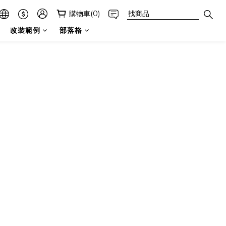
購物車(0)
改裝範例
部落格
7吋圓 吊耳式 大燈 亮黑
台灣製造
下鎖式
吊耳式安裝｜全金屬外殼
全金屬外殼
近燈｜H4接頭｜55/60W / 35/35W / LED
H3 55W鹵素