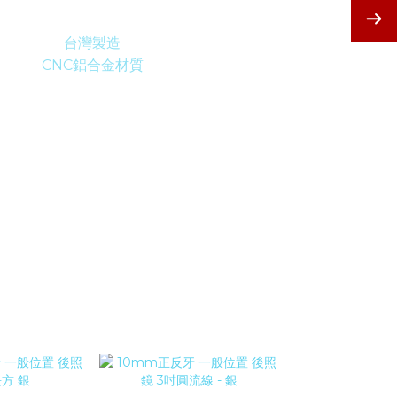
鋁合金材質｜CNC加工製程
淡藍防炫光玻璃｜鏡背180°可調