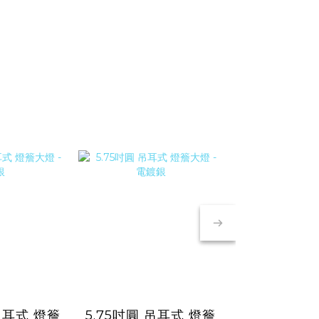
新品上市
 吊耳式 燈簷
5.75吋圓 吊耳式 燈簷