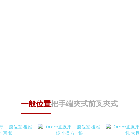
一般位置
把手端
夾式
前叉夾式