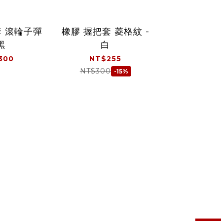
套 滾輪子彈
橡膠 握把套 菱格紋 -
橡膠 握把套 
Vans 橡
 黑
白
酒
300
NT$255
NT$2
NT
NT$300
NT$300
-15%
CNC 把手端 後照鏡 雙圓 C1