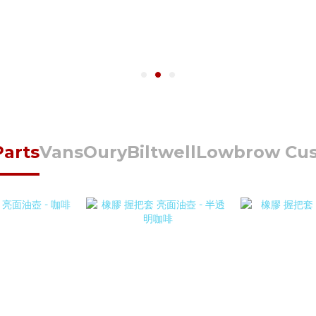
Parts
Vans
Oury
Biltwell
Lowbrow Cu