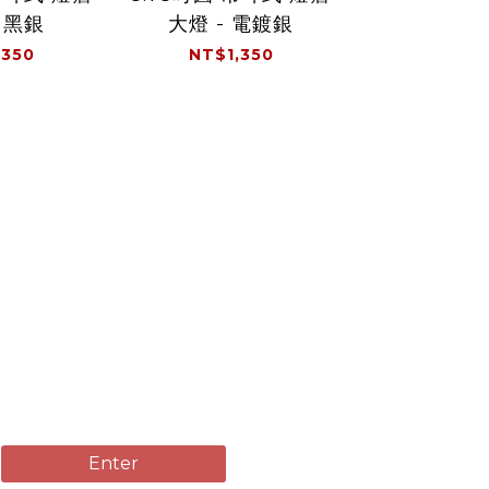
6.25吋圓
 黑銀
大燈 - 電鍍銀
-
,350
NT$1,350
NT$
橡膠 握把套 橫條紋 咖啡
台灣製造
TPR橡膠材質｜適用 22.2mm (7/8") 把手
Enter