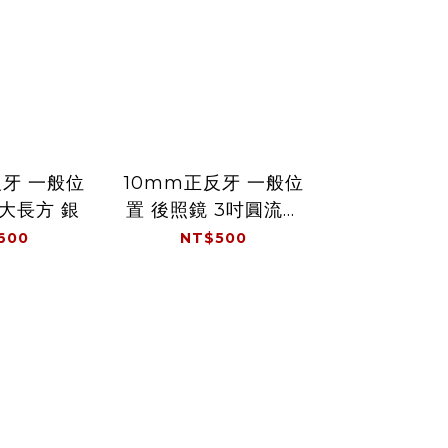
反牙 一般位
10mm正反牙 一般位
10mm正反
CNC 把
 大長方 銀
置 後照鏡 3吋圓流線
置 後照鏡 梯
雙向 2.
- 銀
600
NT$500
NT$5
NT