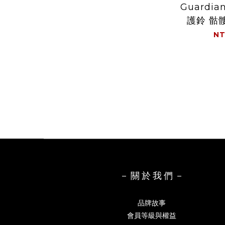
Guardia
護鈴 骷髏
NT
－ 關 於 我 們 －
品牌故事
會員等級與權益