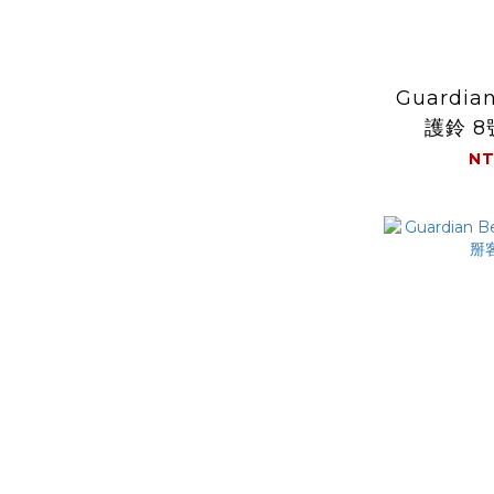
Guardia
護鈴 8
NT